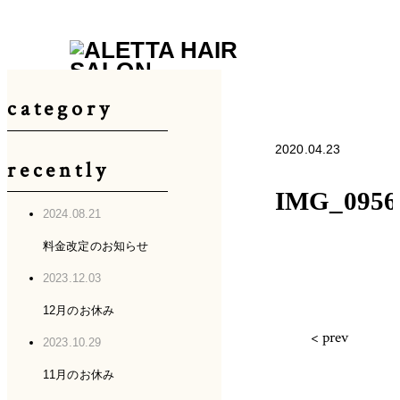
category
CONCEPT
MENU
2020.04.23
STAFF
BLOG
STYLE
recently
CONTACT
RECRUIT
INSTA
IMG_0956
2024.08.21
料金改定のお知らせ
2023.12.03
12月のお休み
< prev
2023.10.29
11月のお休み